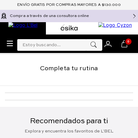
ENVÍO GRATIS POR COMPRAS MAYORES A $130.000
Compra a través de una consultora online
Estoy buscando...
0
Completa tu rutina
Top Sellers
-
5 %
Top Sellers
-
5 %
¡TOP!
¡TOP!
Perfume floral para mujer
Loción Desmaquillante
de larga duración
Bifásica Remueve