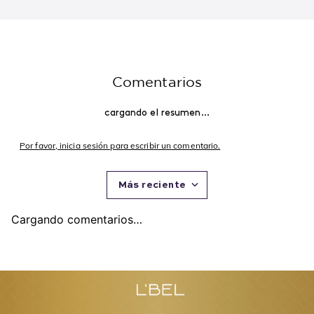
Mithyka 50 ml. Edición
Maquillaje a Prueba de
$
180
.
000
$
171
.
000
$
65
.
000
$
61
.
750
Limitada
Agua 125 ml
Agregar
Agregar
Recomendados para ti
Explora y encuentra los favoritos de L'BEL
Comentarios