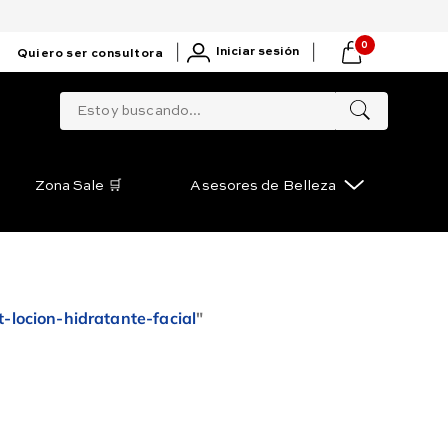
0
|
|
Iniciar sesión
Quiero ser consultora
Estoy buscando...
Zona Sale 🛒
Asesores de Belleza
t-locion-hidratante-facial
"