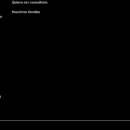
Quiero ser consultora
Nuestras tiendas
ío
s
l