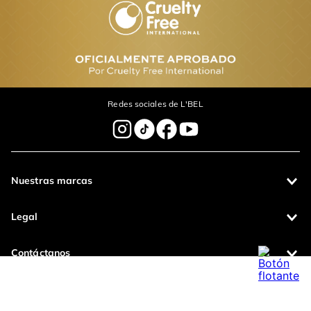
Labial Infini Barra
Labial líquido Infini
Absolu
$
64
.
000
$
60
.
800
$
62
.
000
$
58
.
900
Agregar
Agregar
Comentarios
cargando el resumen…
Por favor, inicia sesión para escribir un comentario.
Más reciente