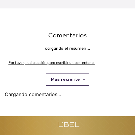
Mithyka 50 ml. Edición
Maquillaje a Prueba de
$
180
.
000
$
171
.
000
$
65
.
000
$
61
.
750
Limitada
Agua 125 ml
Agregar
Agregar
Recomendados para ti
Explora y encuentra los favoritos de L'BEL
-
5 %
-
5 %