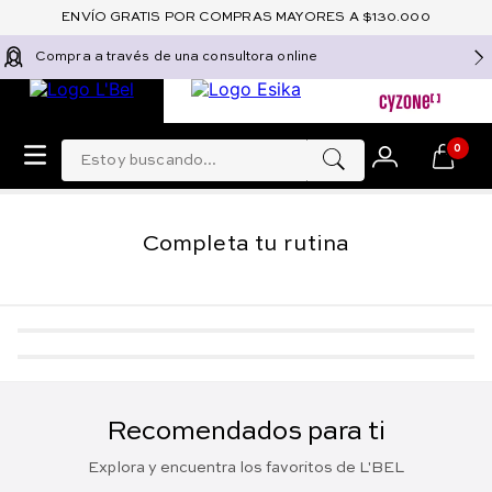
ENVÍO GRATIS POR COMPRAS MAYORES A $130.000
Compra a través de una consultora online
Estoy buscando...
0
Completa tu rutina
-
5 %
-
5 %
Perfume floral para mujer
Loción Desmaquillante
de larga duración
Bifásica Remueve