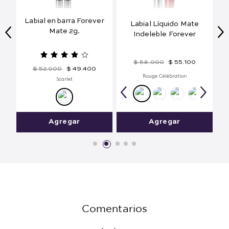
olu
Labial en barra Forever
Labial Líquido Mate
Mate 2g.
Indeleble Forever
$
58
.
000
$
55
.
100
$
52
.
000
$
49
.
400
Rouge Célébration
Scarlet
Agregar
Agregar
Comentarios