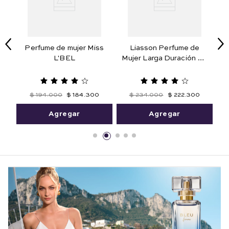
te
Perfume de mujer Miss
Liasson Perfume de
L'BEL
Mujer Larga Duración 50
de
ml.
$
194
.
000
$
184
.
300
$
234
.
000
$
222
.
300
Agregar
Agregar