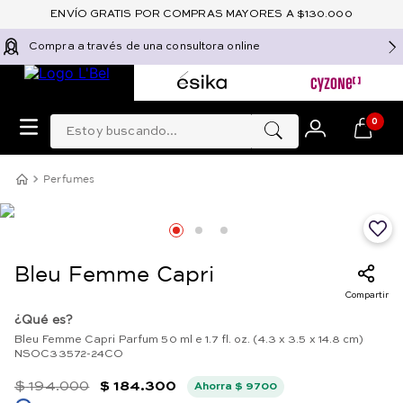
ENVÍO GRATIS POR COMPRAS MAYORES A $130.000
Compra a través de una consultora online
Estoy buscando...
0
Perfumes
Bleu Femme Capri
Compartir
¿Qué es?
Bleu Femme Capri Parfum 50 ml e 1.7 fl. oz. (4.3 x 3.5 x 14.8 cm)
NSOC33572-24CO
$
194
.
000
$
184
.
300
Ahorra
$
9700