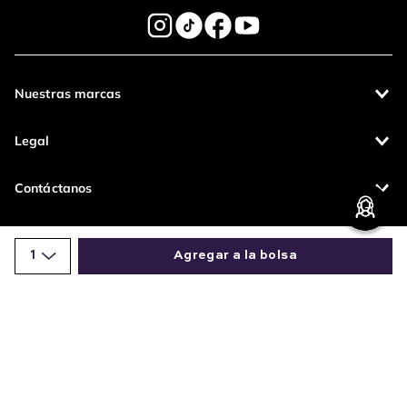
Nuestras marcas
Legal
Contáctanos
Pagos 100%
Entregas a todo
1
Agregar a la bolsa
seguros
el país
Productos de
Comparte este producto
calidad
Operamos con
Copiar link
Whatsapp
Facebook
Más