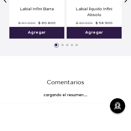
Labial Infini Barra
Labial líquido Infini
Absolu
$
64
.
000
$
60
.
800
$
62
.
000
$
58
.
900
Agregar
Agregar
Comentarios
cargando el resumen…
Por favor, inicia sesión para escribir un comentario.