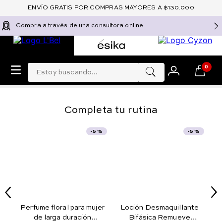
ENVÍO GRATIS POR COMPRAS MAYORES A $130.000
Compra a través de una consultora online
Estoy buscando...
0
Completa tu rutina
-
5 %
-
5 %
Top Sellers
Top Sellers
¡TOP!
¡TOP!
Perfume floral para mujer
Loción Desmaquillante
de larga duración
Bifásica Remueve