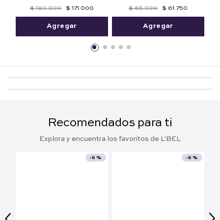
Mithyka 50 ml. Edición
Maquillaje a Prueba de
Limitada
Agua 125 ml
$
180
.
000
$
171
.
000
$
65
.
000
$
61
.
750
Agregar
Agregar
Recomendados para ti
Explora y encuentra los favoritos de L'BEL
-
5 %
-
5 %
¡TOP!