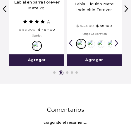
olu
Labial en barra Forever
Labial Líquido Mate
Mate 2g.
Indeleble Forever
$
58
.
000
$
55
.
100
$
52
.
000
$
49
.
400
Rouge Célébration
Scarlet
Agregar
Agregar
Comentarios
cargando el resumen…