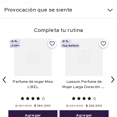
Provocación que se siente
Completa tu rutina
-
5 %
-
5 %
¡TOP!
Top Sellers
te
Perfume de mujer Miss
Liasson Perfume de
L'BEL
Mujer Larga Duración 50
de
ml.
$
194
.
000
$
184
.
300
$
234
.
000
$
222
.
300
Agregar
Agregar