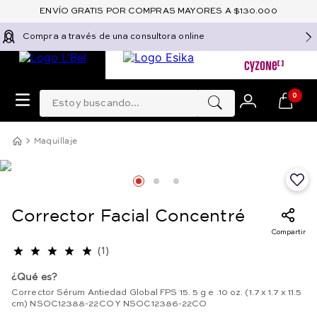
ENVÍO GRATIS POR COMPRAS MAYORES A $130.000
Compra a través de una consultora online
Estoy buscando...
0
Maquillaje
Corrector Facial Concentré
Compartir
(
1
)
¿Qué es?
Corrector Sérum Antiedad Global FPS 15. 5 g e .10 oz. (1.7 x 1.7 x 11.5
cm) NSOC12388-22CO Y NSOC12386-22CO