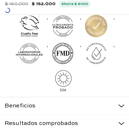
$
160
.
000
$
152
.
000
Ahorra
$
8000
,
,
,
,
,
,
Beneficios
Resultados comprobados