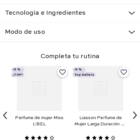
Tecnología e Ingredientes
Modo de uso
Completa tu rutina
-
5 %
-
5 %
¡TOP!
Top Sellers
te
Perfume de mujer Miss
Liasson Perfume de
L'BEL
Mujer Larga Duración 50
de
ml.