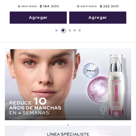
$
194
.
000
$
184
.
300
$
234
.
000
$
222
.
300
Agregar
Agregar
,