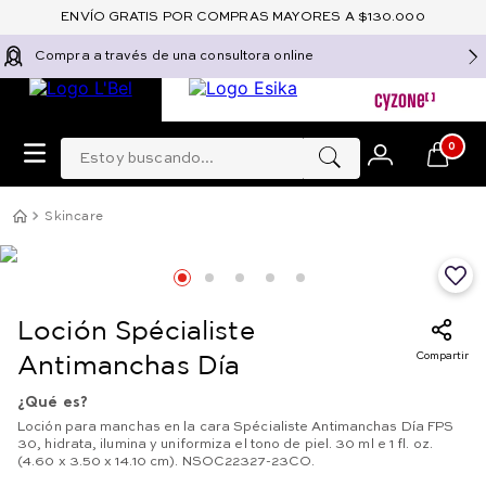
ENVÍO GRATIS POR COMPRAS MAYORES A $130.000
Compra a través de una consultora online
Estoy buscando...
0
Skincare
Loción Spécialiste
Compartir
Antimanchas Día
¿Qué es?
Loción para manchas en la cara Spécialiste Antimanchas Día FPS
30, hidrata, ilumina y uniformiza el tono de piel. 30 ml e 1 fl. oz.
(4.60 x 3.50 x 14.10 cm). NSOC22327-23CO.