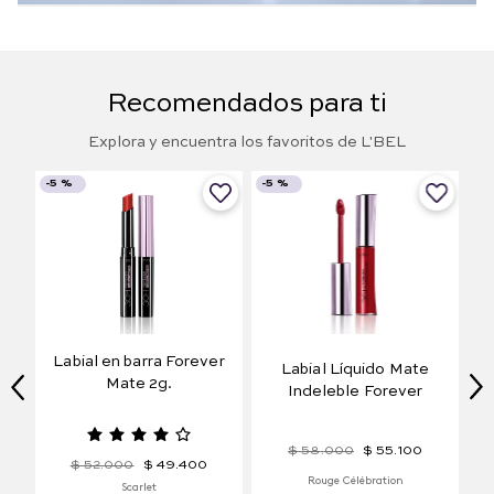
Recomendados para ti
Explora y encuentra los favoritos de L'BEL
-
5 %
-
5 %
olu
Labial en barra Forever
Labial Líquido Mate
Mate 2g.
Indeleble Forever
$
58
.
000
$
55
.
100
$
52
.
000
$
49
.
400
Rouge Célébration
Scarlet