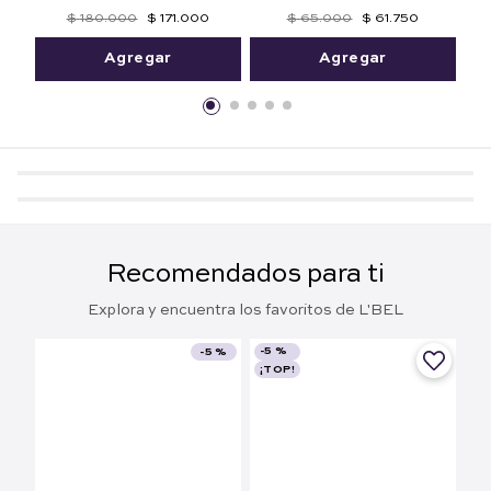
Mithyka 50 ml. Edición
Maquillaje a Prueba de
Limitada
Agua 125 ml
$
180
.
000
$
171
.
000
$
65
.
000
$
61
.
750
Agregar
Agregar
Recomendados para ti
Explora y encuentra los favoritos de L'BEL
-
5 %
-
5 %
¡TOP!