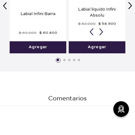
Labial Infini Barra
Labial líquido Infini
Absolu
$
64
.
000
$
60
.
800
$
62
.
000
$
58
.
900
Agregar
Agregar
Comentarios
cargando el resumen…
Por favor, inicia sesión para escribir un comentario.