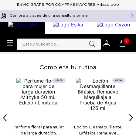
ENVÍO GRATIS POR COMPRAS MAYORES A $130.000
Compra a través de una consultora online
Estoy buscando...
0
Completa tu rutina
Top Sellers
Top Sellers
¡TOP!
¡TOP!
Perfume floral para mujer
Loción Desmaquillante
de larga duración
Bifásica Remueve