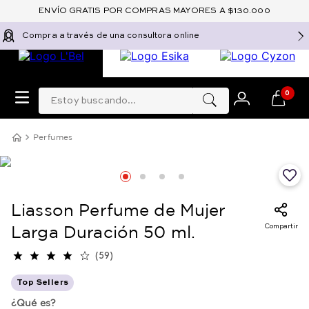
ENVÍO GRATIS POR COMPRAS MAYORES A $130.000
Compra a través de una consultora online
Estoy buscando...
0
Perfumes
Liasson Perfume de Mujer
Compartir
Larga Duración 50 ml.
(
59
)
Top Sellers
¿Qué es?