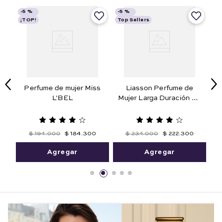
-
5 %
-
5 %
¡TOP!
Top Sellers
te
Perfume de mujer Miss
Liasson Perfume de
L'BEL
Mujer Larga Duración 50
de
ml.
$
194
.
000
$
184
.
300
$
234
.
000
$
222
.
300
Agregar
Agregar