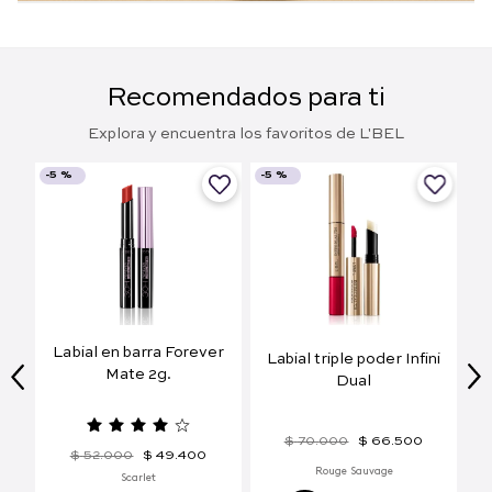
Recomendados para ti
Explora y encuentra los favoritos de L'BEL
-
5 %
-
5 %
olu
Labial en barra Forever
Labial triple poder Infini
Mate 2g.
Dual
$
70
.
000
$
66
.
500
$
52
.
000
$
49
.
400
Rouge Sauvage
Scarlet