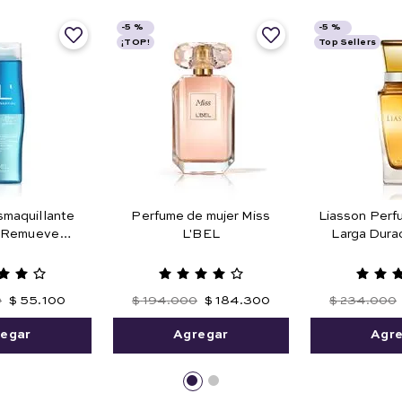
-
5 %
-
5 %
¡TOP!
Top Sellers
smaquillante
Perfume de mujer Miss
Liasson Perf
a Remueve
L'BEL
Larga Durac
 a Prueba de
 125 ml
0
$
55
.
100
$
194
.
000
$
184
.
300
$
234
.
000
egar
Agregar
Agr