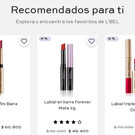
Recomendados para ti
Explora y encuentra los favoritos de L'BEL
-
5 %
-
5 %
Labial en barra Forever
fini Barra
Labial triple
Mate 2g.
Du
$
60
.
800
$
70
.
000
$
52
.
000
$
49
.
400