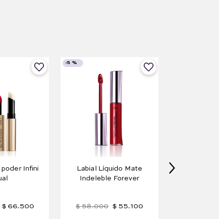
-
5 %
 poder Infini
Labial Líquido Mate
al
Indeleble Forever
$
66
.
500
$
58
.
000
$
55
.
100