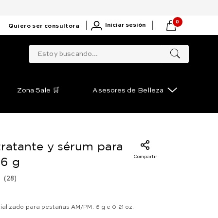
0
|
|
Iniciar sesión
Quiero ser consultora
Estoy buscando...
Zona Sale 🛒
Asesores de Belleza
tratante y sérum para
Compartir
 6 g
(
28
)
ializado para pestañas AM/PM. 6 g e 0.21 oz.