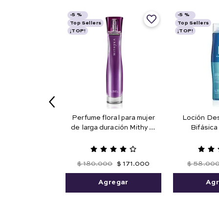
-
5 %
-
5 %
Top Sellers
Top Sellers
¡TOP!
¡TOP!
Perfume floral para mujer
Loción De
de larga duración Mithyka
Bifásic
50 ml. Edición Limitada
Maquillaje
Agua
$
180
.
000
$
171
.
000
$
58
.
00
Agregar
Agr