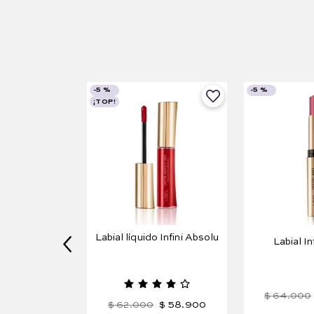
-
5 %
-
5 %
¡TOP!
Labial líquido Infini Absolu
Labial In
$
64
.
000
$
62
.
000
$
58
.
900