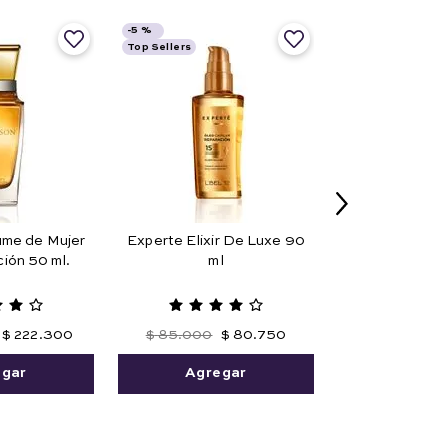
-
5 %
Top Sellers
ume de Mujer
Experte Elixir De Luxe 90
ión 50 ml.
ml
$
222
.
300
$
85
.
000
$
80
.
750
egar
Agregar