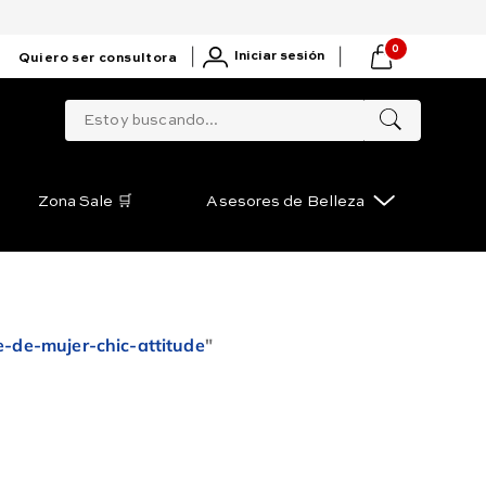
0
|
|
Iniciar sesión
Quiero ser consultora
Estoy buscando...
Zona Sale 🛒
Asesores de Belleza
-de-mujer-chic-attitude
"