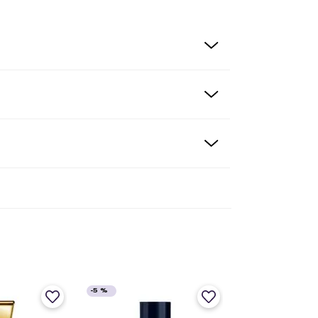
-
5 %