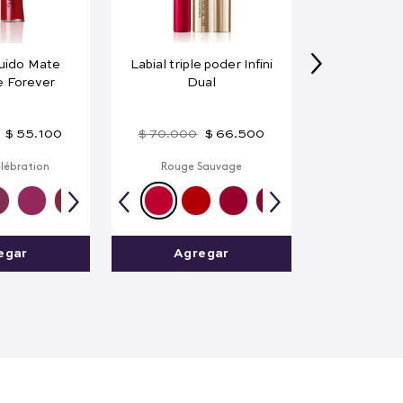
quido Mate
Labial triple poder Infini
e Forever
Dual
$
55
.
100
$
70
.
000
$
66
.
500
lébration
Rouge Sauvage
egar
Agregar