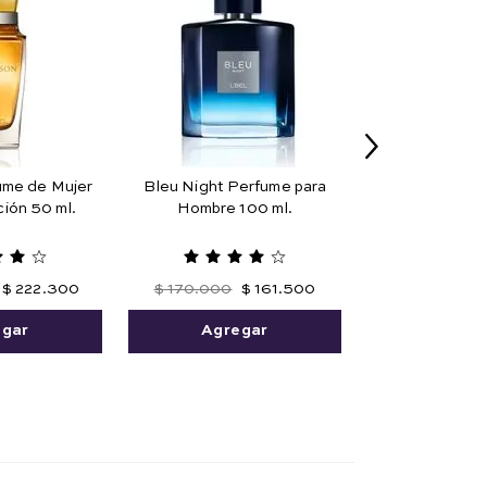
ume de Mujer
Bleu Night Perfume para
ión 50 ml.
Hombre 100 ml.
$
222
.
300
$
170
.
000
$
161
.
500
egar
Agregar