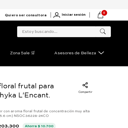
0
|
|
Iniciar sesión
Quiero ser consultora
Estoy buscando...
Zona Sale 🛒
Asesores de Belleza
loral frutal para
Compartir
hyka L'Encant.
 con aroma floral frutal de concentración muy alta
 x 15.6 cm) NSOC36228-24CO
203
.
300
Ahorra
$
10
.
700