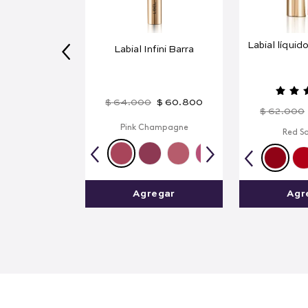
Labial líquido
Labial Infini Barra
$
64
.
000
$
60
.
800
$
62
.
000
Pink Champagne
Red S
Agregar
Agr