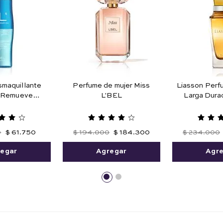
smaquillante
Perfume de mujer Miss
Liasson Perf
a Remueve
L'BEL
Larga Durac
 a Prueba de
 125 ml
0
$
61
.
750
$
194
.
000
$
184
.
300
$
234
.
000
egar
Agregar
Agr