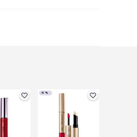
-
5 %