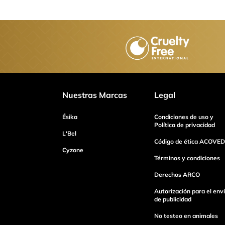
Agregar comentario
Título
Califica el producto de 1 a 5 estrellas
Nuestras Marcas
Legal
Tu nombre
Ésika
Condiciones de uso y
Política de privacidad
L'Bel
Código de ética ACOVED
Dirección de email
Cyzone
Términos y condiciones
Derechos ARCO
Escribe un comentario
Autorización para el env
de publicidad
No testeo en animales