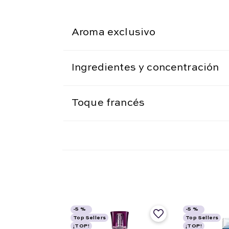
Aroma exclusivo
Ingredientes y concentración
Toque francés
-
5 %
-
5 %
Top Sellers
Top Sellers
¡TOP!
¡TOP!