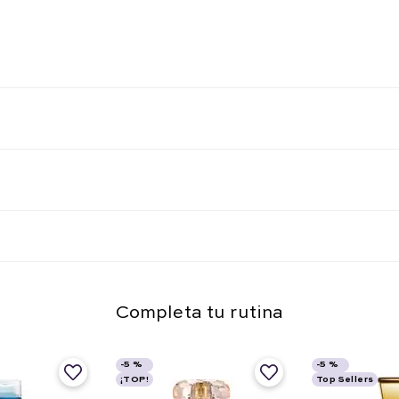
Completa tu rutina
-
5 %
-
5 %
¡TOP!
Top Sellers