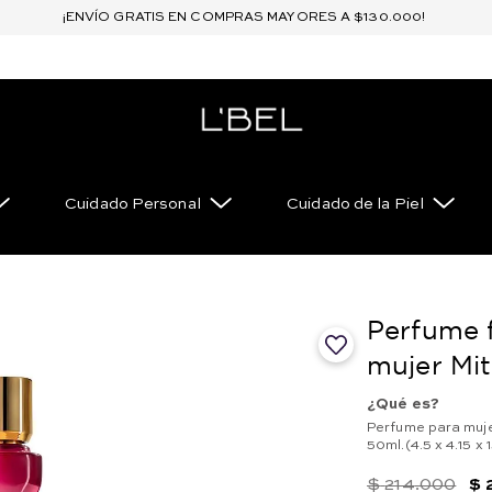
¡ENVÍO GRATIS EN COMPRAS MAYORES A $130.000!
Cuidado Personal
Cuidado de la Piel
Perfume f
mujer Mit
¿Qué es?
Perfume para mujer
50ml.(4.5 x 4.15
$
214
.
000
$