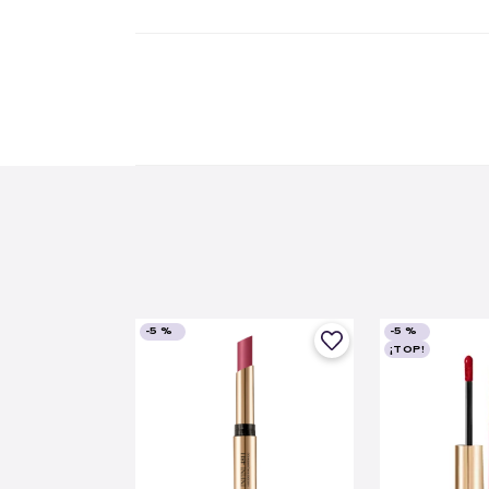
-
5 %
-
5 %
¡TOP!