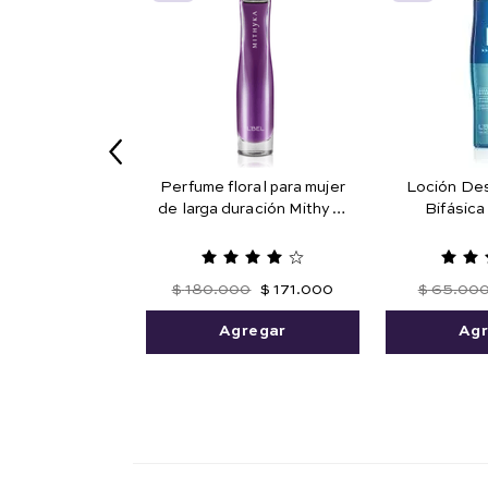
Perfume floral para mujer
Loción De
de larga duración Mithyka
Bifásic
50 ml. Edición Limitada
Maquillaje
Agua
$
180
.
000
$
171
.
000
$
65
.
00
Agregar
Agr