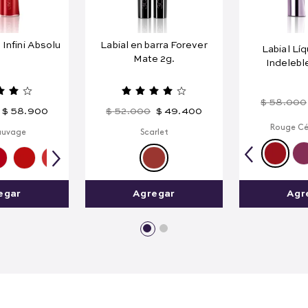
 Infini Absolu
Labial en barra Forever
Labial Lí
Mate 2g.
Indelebl
$
58
.
000
$
58
.
900
$
52
.
000
$
49
.
400
Rouge Cé
auvage
Scarlet
Agr
egar
Agregar