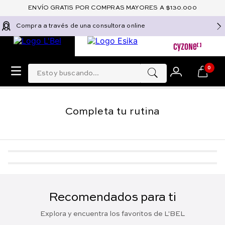
ENVÍO GRATIS POR COMPRAS MAYORES A $130.000
Compra a través de una consultora online
Estoy buscando...
0
Completa tu rutina
-
5 %
-
5 %
Perfume floral para mujer
Loción Desmaquillante
de larga duración
Bifásica Remueve