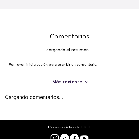
Mithyka 50 ml. Edición
Maquillaje a Prueba de
$
180
.
000
$
171
.
000
$
65
.
000
$
61
.
750
Limitada
Agua 125 ml
Agregar
Agregar
Recomendados para ti
Explora y encuentra los favoritos de L'BEL
-
5 %
-
5 %