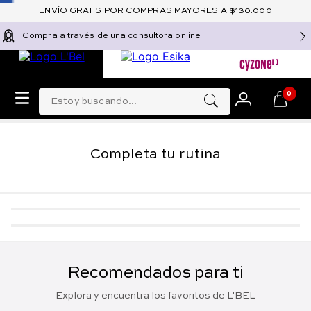
ENVÍO GRATIS POR COMPRAS MAYORES A $130.000
Compra a través de una consultora online
Estoy buscando...
0
Completa tu rutina
-
5 %
-
5 %
Perfume floral para mujer
Loción Desmaquillante
de larga duración
Bifásica Remueve