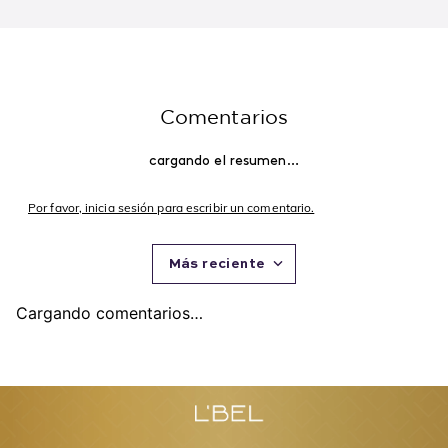
Mithyka 50 ml. Edición
Maquillaje a Prueba de
$
180
.
000
$
171
.
000
$
65
.
000
$
61
.
750
Limitada
Agua 125 ml
Agregar
Agregar
Recomendados para ti
Explora y encuentra los favoritos de L'BEL
-
5 %
-
5 %