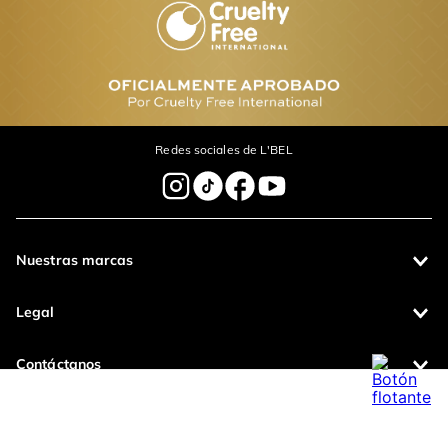
Labial Infini Barra
Labial líquido Infini
Absolu
$
64
.
000
$
60
.
800
$
62
.
000
$
58
.
900
Agregar
Agregar
Comentarios
cargando el resumen…
Por favor, inicia sesión para escribir un comentario.
Más reciente