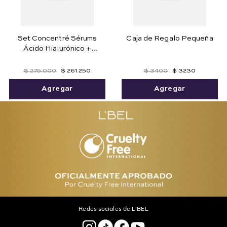
Set Concentré Sérums
Caja de Regalo Pequeña
Ácido Hialurónico +
Niacinamida
$
275
.
000
$
261
.
250
$
3400
$
3230
Agregar
Agregar
Redes sociales de L'BEL