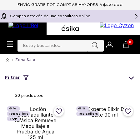
ENVÍO GRATIS POR COMPRAS MAYORES A $130.000
Compra a través de una consultora online
Estoy buscando...
0
Zona Sale
Filtrar
20
productos
-
5 %
-
5 %
Top Sellers
Top Sellers
¡TOP!