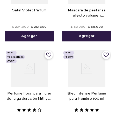
Satin Violet Parfum
Máscara de pestañas
efecto volumen
Monumental Lashes
$
224
.
000
$
212
.
800
$
62
.
000
$
58
.
900
Agregar
Agregar
-
5 %
-
5 %
Top Sellers
¡TOP!
¡TOP!
Perfume floral para mujer
Bleu Intense Perfume
de larga duración Mithyka
para Hombre 100 ml
50 ml. Edición Limitada