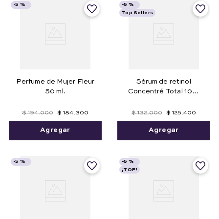
-
5 %
-
5 %
Top Sellers
Perfume de Mujer Fleur
Sérum de retinol
50 ml.
Concentré Total 10%
Retinol Complex 27ml e
.91 fl.oz.
$
194
.
000
$
184
.
300
$
132
.
000
$
125
.
400
Agregar
Agregar
-
5 %
-
5 %
¡TOP!