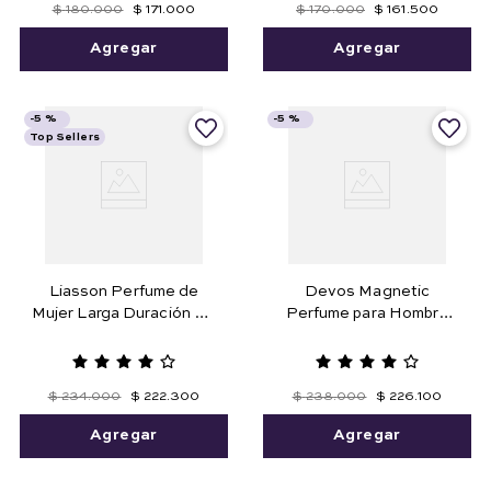
$
180
.
000
$
171
.
000
$
170
.
000
$
161
.
500
Agregar
Agregar
-
5 %
-
5 %
Top Sellers
Liasson Perfume de
Devos Magnetic
Mujer Larga Duración 50
Perfume para Hombre
ml.
100 ml
$
234
.
000
$
222
.
300
$
238
.
000
$
226
.
100
Agregar
Agregar