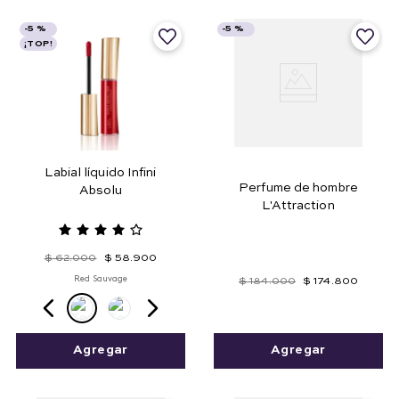
-
5 %
-
5 %
¡TOP!
Labial líquido Infini
Perfume de hombre
Absolu
L'Attraction
$
62
.
000
$
58
.
900
Red Sauvage
$
184
.
000
$
174
.
800
Agregar
Agregar