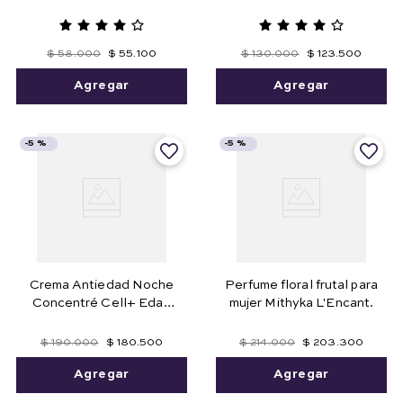
Arrugas 27 ml e .91 fl. oz.
$
58
.
000
$
55
.
100
$
130
.
000
$
123
.
500
Agregar
Agregar
-
5 %
-
5 %
Crema Antiedad Noche
Perfume floral frutal para
Concentré Cell+ Edad
mujer Mithyka L'Encant.
45+, 50g
$
190
.
000
$
180
.
500
$
214
.
000
$
203
.
300
Agregar
Agregar