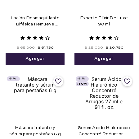
Loción Desmaquillante
Experte Elixir De Luxe
Bifásica Remueve
90 ml
Maquillaje a Prueba de
Agua 125 ml
$
65
.
000
$
61
.
750
$
85
.
000
$
80
.
750
Agregar
Agregar
-
5 %
-
5 %
¡TOP!
Máscara tratante y
Serum Ácido Hialurónico
sérum para pestañas 6 g
Concentré Reductor de