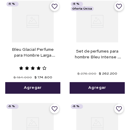
-
5 %
-
5 %
Oferta Única
Bleu Glacial Perfume
Set de perfumes para
para Hombre Larga
hombre Bleu Intense y
Duración
Bleu Intense Night
$
276
.
000
$
262
.
200
$
184
.
000
$
174
.
800
Agregar
Agregar
-
5 %
-
5 %