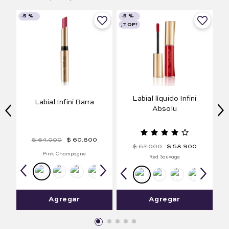
-
5 %
-
5 %
¡TOP!
Labial líquido Infini
Labial Infini Barra
Absolu
$
64
.
000
$
60
.
800
$
62
.
000
$
58
.
900
Pink Champagne
Red Sauvage
Agregar
Agregar