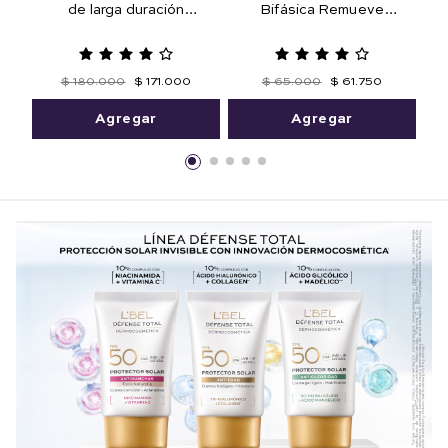
de larga duración
Bifásica Remueve
Mithyka 50 ml. Edición
Maquillaje a Prueba de
Limitada
Agua 125 ml
$
180
.
000
$
171
.
000
$
65
.
000
$
61
.
750
Agregar
Agregar