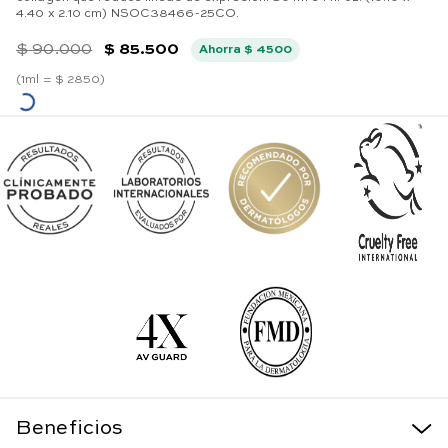
4.40 x 2.10 cm) NSOC38466-25CO.
$
90
.
000
$
85
.
500
Ahorra
$
4500
(
1ml =
$
2850
)
Beneficios