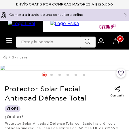
ENVÍO GRATIS POR COMPRAS MAYORES A $130.000
Compra a través de una consultora online
Estoy buscando...
0
Skincare
Protector Solar Facial
Compartir
Antiedad Défense Total
¡TOP!
¿Qué es?
Protector Solar Antiedad Défense Total con ácido hialurónico y
collagen que reduce líneas de expresión. 30 ml e 1 fl. oz. (10.10 x