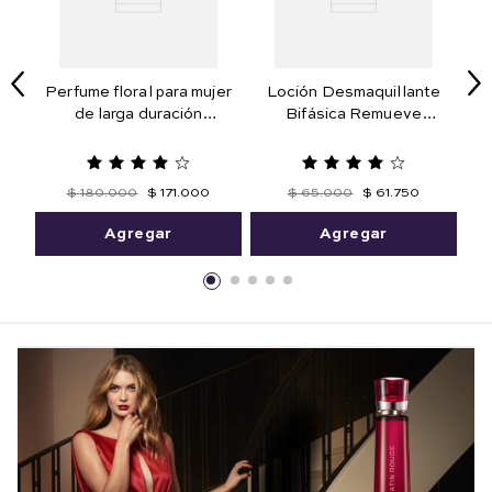
Perfume floral para mujer
Loción Desmaquillante
de larga duración
Bifásica Remueve
Mithyka 50 ml. Edición
Maquillaje a Prueba de
Limitada
Agua 125 ml
$
180
.
000
$
171
.
000
$
65
.
000
$
61
.
750
Agregar
Agregar