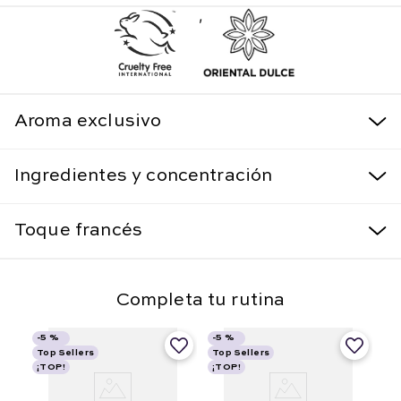
,
Aroma exclusivo
Ingredientes y concentración
Toque francés
Completa tu rutina
-
5 %
-
5 %
Top Sellers
Top Sellers
¡TOP!
¡TOP!