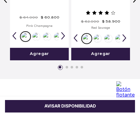
$
64
.
000
$
60
.
800
$
62
.
000
$
58
.
900
Pink Champagne
Red Sauvage
Agregar
Agregar
AVISAR DISPONIBILIDAD
Comentarios
Comparte este producto
4.84 calificación promedio
(63 comentarios)