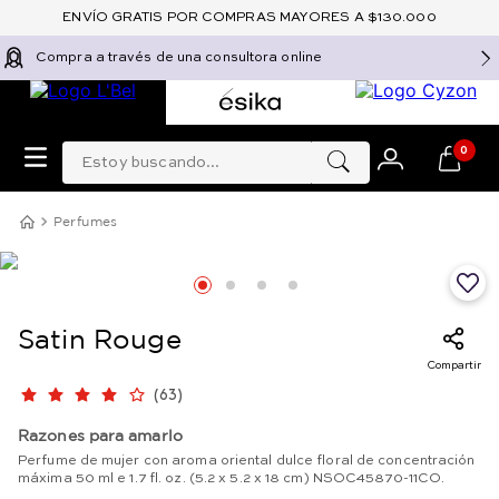
ENVÍO GRATIS POR COMPRAS MAYORES A $130.000
Compra a través de una consultora online
Estoy buscando...
0
Perfumes
Satin Rouge
Compartir
(
63
)
Razones para amarlo
Perfume de mujer con aroma oriental dulce floral de concentración
máxima 50 ml e 1.7 fl. oz. (5.2 x 5.2 x 18 cm) NSOC45870-11CO.